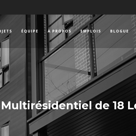
OJETS
ÉQUIPE
À PROPOS
EMPLOIS
BLOGUE
Multirésidentiel de 18